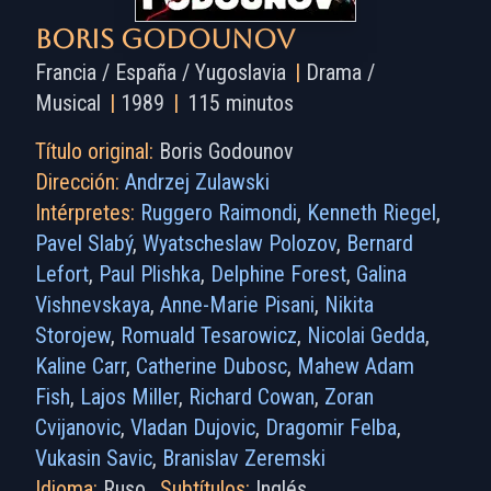
Boris Godounov
Francia / España / Yugoslavia
|
Drama /
Musical
|
1989
|
115 minutos
Título original:
Boris Godounov
Dirección:
Andrzej Zulawski
Intérpretes:
Ruggero Raimondi
,
Kenneth Riegel
,
Pavel Slabý
,
Wyatscheslaw Polozov
,
Bernard
Lefort
,
Paul Plishka
,
Delphine Forest
,
Galina
Vishnevskaya
,
Anne-Marie Pisani
,
Nikita
Storojew
,
Romuald Tesarowicz
,
Nicolai Gedda
,
Kaline Carr
,
Catherine Dubosc
,
Mahew Adam
Fish
,
Lajos Miller
,
Richard Cowan
,
Zoran
Cvijanovic
,
Vladan Dujovic
,
Dragomir Felba
,
Vukasin Savic
,
Branislav Zeremski
Idioma:
Ruso
Subtítulos:
Inglés