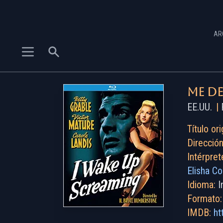
AR
Me d
EE.UU.
|
F
Título ori
Dirección
Intérpret
Elisha Co
Idioma:
I
Formato:
IMDB:
ht