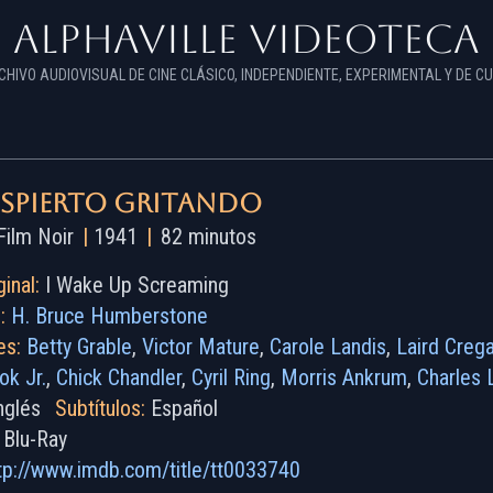
Alphaville Videoteca
CHIVO AUDIOVISUAL DE CINE CLÁSICO, INDEPENDIENTE, EXPERIMENTAL Y DE CU
espierto gritando
ilm Noir
|
1941
|
82 minutos
ginal:
I Wake Up Screaming
:
H. Bruce Humberstone
es:
Betty Grable
,
Victor Mature
,
Carole Landis
,
Laird Crega
ok Jr.
,
Chick Chandler
,
Cyril Ring
,
Morris Ankrum
,
Charles 
nglés
Subtítulos:
Español
Blu-Ray
tp://www.imdb.com/title/tt0033740