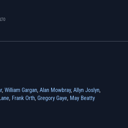
LTO
r
,
William Gargan
,
Alan Mowbray
,
Allyn Joslyn
,
Lane
,
Frank Orth
,
Gregory Gaye
,
May Beatty