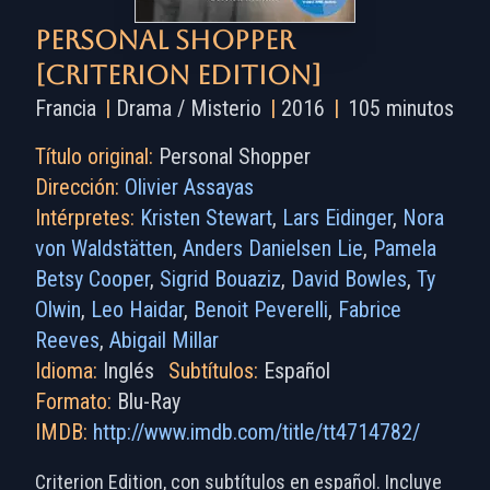
Personal Shopper
[Criterion Edition]
Francia
|
Drama / Misterio
|
2016
|
105 minutos
Título original:
Personal Shopper
Dirección:
Olivier Assayas
Intérpretes:
Kristen Stewart
,
Lars Eidinger
,
Nora
von Waldstätten
,
Anders Danielsen Lie
,
Pamela
Betsy Cooper
,
Sigrid Bouaziz
,
David Bowles
,
Ty
Olwin
,
Leo Haidar
,
Benoit Peverelli
,
Fabrice
Reeves
,
Abigail Millar
Idioma:
Inglés
Subtítulos:
Español
Formato:
Blu-Ray
IMDB:
http://www.imdb.com/title/tt4714782/
Criterion Edition, con subtítulos en español. Incluye