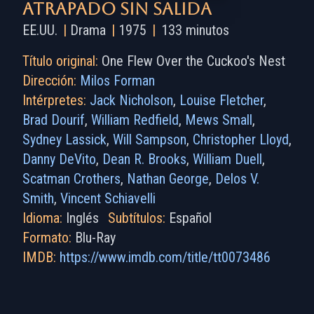
Atrapado sin salida
EE.UU.
|
Drama
|
1975
|
133 minutos
Título original:
One Flew Over the Cuckoo's Nest
Dirección:
Milos Forman
Intérpretes:
Jack Nicholson
,
Louise Fletcher
,
Brad Dourif
,
William Redfield
,
Mews Small
,
Sydney Lassick
,
Will Sampson
,
Christopher Lloyd
,
Danny DeVito
,
Dean R. Brooks
,
William Duell
,
Scatman Crothers
,
Nathan George
,
Delos V.
Smith
,
Vincent Schiavelli
Idioma:
Inglés
Subtítulos:
Español
Formato:
Blu-Ray
IMDB:
https://www.imdb.com/title/tt0073486