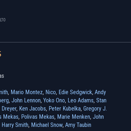
LTO
s
as
mith
,
Mario Montez
,
Nico
,
Edie Sedgwick
,
Andy
berg
,
John Lennon
,
Yoko Ono
,
Leo Adams
,
Stan
 Dreyer
,
Ken Jacobs
,
Peter Kubelka
,
Gregory J.
s Mekas
,
Polivas Mekas
,
Marie Menken
,
John
,
Harry Smith
,
Michael Snow
,
Amy Taubin