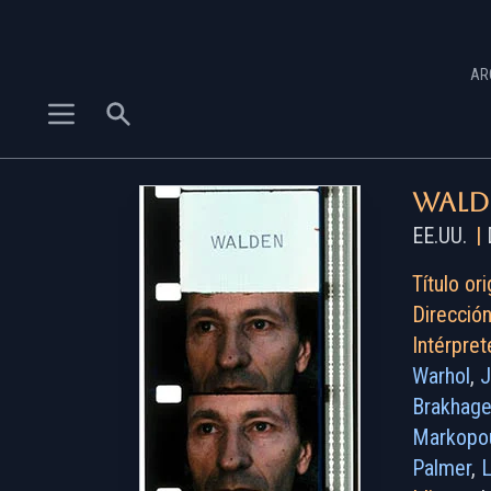
AR
Wald
EE.UU.
|
D
Título ori
Dirección
Intérpret
Warhol
,
J
Brakhag
Markopo
Palmer
,