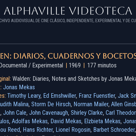
Alphaville Videoteca
CHIVO AUDIOVISUAL DE CINE CLÁSICO, INDEPENDIENTE, EXPERIMENTAL Y DE CU
en: Diarios, cuadernos y boceto
ocumental / Experimental
|
1969
|
177 minutos
ginal:
Walden: Diaries, Notes and Sketches by Jonas Mek
:
Jonas Mekas
es:
Timothy Leary
,
Ed Emshwiller
,
Franz Fuenstler
,
Jack S
udith Malina
,
Storm De Hirsch
,
Norman Mailer
,
Allen Gins
e
,
John Cale
,
John Cavenaugh
,
Shirley Clarke
,
Carl Theodor
ulos
,
Adolfas Mekas
,
David Mekas
,
Elzbieta Mekas
,
Jona
Lou Reed
,
Hans Richter
,
Lionel Rogosin
,
Barbet Schroeder